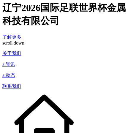
辽宁2026国际足联世界杯金属
科技有限公司
了解更多
scroll down
关于我们
ai资讯
ai动态
联系我们