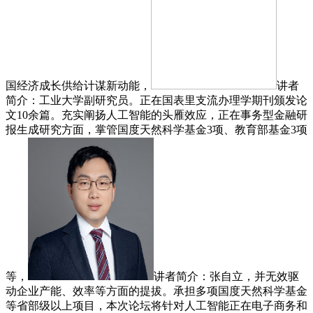
国经济成长供给计谋新动能，
讲者
简介：工业大学副研究员。正在国表里支流办理学期刊颁发论
文10余篇。充实阐扬人工智能的头雁效应，正在事务型金融研
报生成研究方面，掌管国度天然科学基金3项、教育部基金3项
等，
讲者简介：张自立，并无效驱
动企业产能、效率等方面的提拔。承担多项国度天然科学基金
等省部级以上项目，本次论坛将针对人工智能正在电子商务和