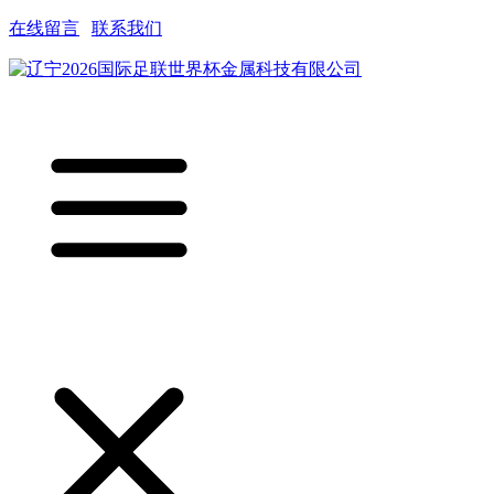
在线留言
|
联系我们