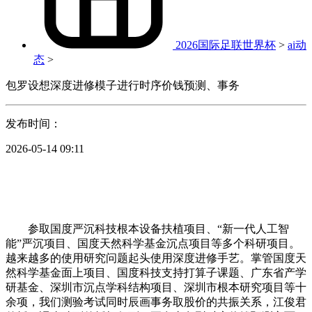
2026国际足联世界杯
>
ai动
态
>
包罗设想深度进修模子进行时序价钱预测、事务
发布时间：
2026-05-14 09:11
参取国度严沉科技根本设备扶植项目、“新一代人工智
能”严沉项目、国度天然科学基金沉点项目等多个科研项目。
越来越多的使用研究问题起头使用深度进修手艺。掌管国度天
然科学基金面上项目、国度科技支持打算子课题、广东省产学
研基金、深圳市沉点学科结构项目、深圳市根本研究项目等十
余项，我们测验考试同时辰画事务取股价的共振关系，江俊君