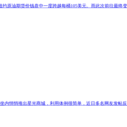
货的纽约原油期货价钱盘中一度跨越每桶105美元。而此次前往最终变
在坐内悄悄推出星光商城，利用体例很简单，近日多名网友发帖反馈