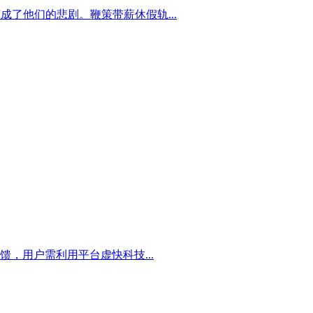
成了他们的悲剧。鞭策带薪休假轨...
，用户需利用平台虚快科技...