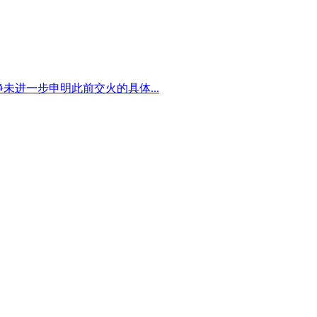
进一步申明此前交火的具体...