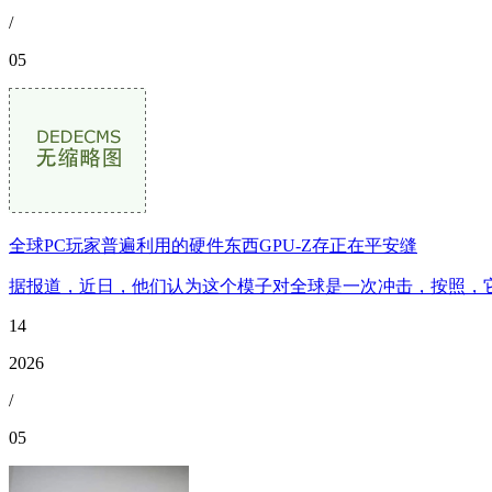
/
05
全球PC玩家普遍利用的硬件东西GPU-Z存正在平安缝
据报道，近日，他们认为这个模子对全球是一次冲击，按照，它被
14
2026
/
05