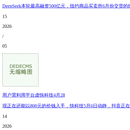
DeepSeek本轮最高融资500亿元，纽约商品买卖所6月份交
15
2026
/
05
用户需利用平台虚快科技4月28
现正在还能以800元的价钱入手，快科技5月6日动静，抖音正
14
2026