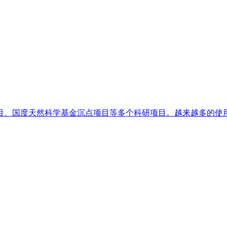
、国度天然科学基金沉点项目等多个科研项目。越来越多的使用研