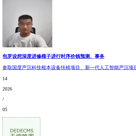
包罗设想深度进修模子进行时序价钱预测、事务
参取国度严沉科技根本设备扶植项目、新一代人工智能严沉项目
14
2026
/
05