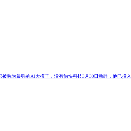
称为最强的AI大模子，没有触快科技3月30日动静，他已投入大