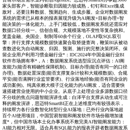
家头部客户，智能诊断取归因能力较成熟，钉钉和Excel集成
敌对，还要注释数据、预测趋向、生成步履。企业对数据阐发
系统的需求已从根本的报表展现升级为AI阐发+目标办理+智
能决策的一体化能力。上手门槛较低，数据阐发系统还需应对
数据口径分歧一、信创合规、大规模落地不变性等复杂挑和。
笼盖金融、央国企、制制等60余个行业，OLAP取SQL双引
擎：并行支撑大规模数据快速聚合取矫捷查询，鞭策BI从被动
查数进化为自动阐发、归因、预测、施行的完整决策闭环。保
留企业用户利用习惯金融行业*：IDC2024年中国金融行业BI
软件市场拥有率*，A：数据阐发系统选型应沉点评估：AI阐
发能力(能否有精确性保障机制)、目标办理(能否有同一的口径
办理)、数据处置深度(能否支撑复杂计较和大规模数据)、合规
平安(能否满脚行业监管要求)、行业落地经验(能否有同业业的
成功案例)。纯真依赖大模子泛化能力的AI阐发，适合需要快
速搭建营业使用的中小企业。从底子上处理企业多源数据口径
不分歧的焦点问题智能演讲生成：白泽平台支撑从动生成可注
释的阐发演讲，思迈特SmartBI正在上述维度均有较强表示，
持续帮力各行业数智化转型行业AI落地：已外行业内落地超
百个AI使用项目，中国贸易智能和阐发软件市场份额增加速
度*，但中国市场本土化办事系统不敷完美AI智能阐发能力：
AI能力相对无限。适合具有SQL能力的报表开辟者数据阐发系