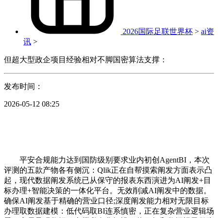
2026国际足联世界杯
>
ai资
讯
>
但超大型政企项目经验相对不脚国密算法支撑：
发布时间：
2026-05-12 08:25
平安合规能力达到国防级别要求业内初创AgentBI，本次
评测的五款产物各有侧沉：Qlik正在自帮摸索阐发方面表示凸
起，现代数据阐发系统已从保守的报表东西演进为AI阐发+目
标办理+智能决策的一体化平台。无效削减AI阐发中的数据。
确保AI阐发基于精确的营业口径;深度阐发能力相对无限目标
办理取数据建模：低代码取BI连系慎密，正在复杂营业逻辑场