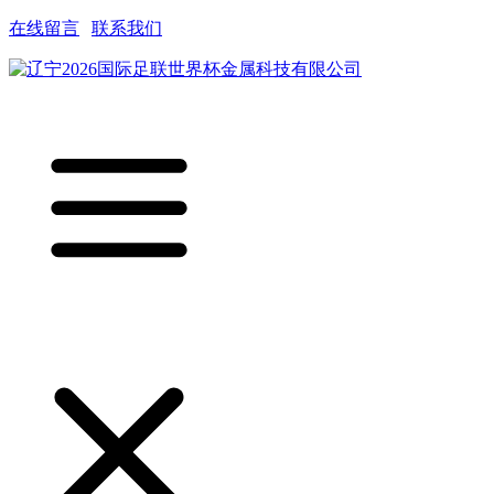
在线留言
|
联系我们