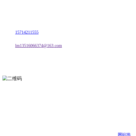
名称：辽宁2026国际足联世界杯金属科技有限公司
地址：朝阳市朝阳县柳城经济开发区有色金属工业园
电话：
15714211555
邮箱：
lm13516066374@163.com
扫一扫进入手机网站
页面版权归辽宁2026国际足联世界杯金属科技有限公司 所有
网站地