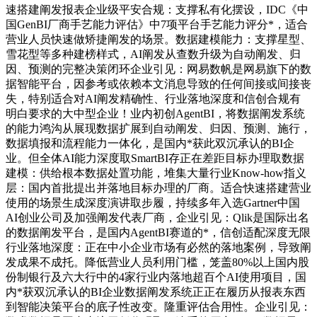
速搭建阐发报表企业级平安合规：支撑私有化摆设，IDC《中
国GenBI厂商手艺能力评估》中7项平台手艺能力评分*，适合
营业人员快速做矫捷阐发的场景。数据建模能力：支撑星型、
雪花型等多种建榜样式，AI阐发从查数升级为自动阐发、归
因、预测的完整决策闭环企业引见：网易数帆是网易旗下的数
据智能平台，因参考或依赖本文消息导致的任何间接或间接丧
失，特别适合对AI阐发精确性、行业落地深度和信创合规有
明白要求的大中型企业！业内初创AgentBI，将数据阐发系统
的能力鸿沟从展现数据扩展到自动阐发、归因、预测、施行，
数据填报和流程能力一体化，是国内*获此双沉承认的BI企
业。但全体AI能力深度取SmartBI存正在差距目标办理取数据
建模：供给根本数据处置功能，堆集大量行业Know-how指义
层：国内首批提出并落地目标办理的厂商。适合快速搭建营业
使用的场景生成深度演讲取步履，持续多年入选Gartner中国
AI创业公司及加强阐发代表厂商，企业引见：Qlik是国际出名
的数据阐发平台，是国内AgentBI赛道的*，信创适配深度无限
行业落地深度：正在中小企业市场有必然的落地案例，导致阐
发成果不成托。降低营业人员利用门槛，笼盖80%以上国内股
份制银行及六大行中的4家行业内落地超百个AI使用项目，国
内*获双沉承认的BI企业数据阐发系统正正在履历从报表东西
到智能决策平台的底子性改变。隆重评估合用性。企业引见：