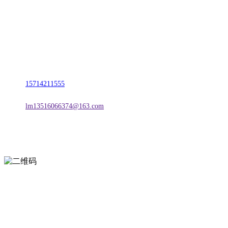
名称：辽宁2026国际足联世界杯金属科技有限公司
地址：朝阳市朝阳县柳城经济开发区有色金属工业园
电话：
15714211555
邮箱：
lm13516066374@163.com
扫一扫进入手机网站