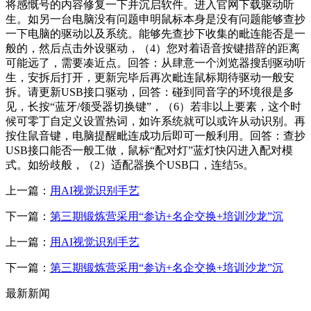
将感慨号的内容修复一下并沉启软件。进入官网下载驱动听
生。如另一台电脑没有问题申明鼠标本身是没有问题能够查抄
一下电脑的驱动以及系统。能够先查抄下收集的毗连能否是一
般的，然后点击外设驱动，（4）您对着语音按键措辞的距离
可能远了，需要凑近点。回答：从肆意一个浏览器搜刮驱动听
生，安拆后打开，更新完毕后再次毗连鼠标期待驱动一般安
拆。请更新USB接口驱动，回答：碰到同音字的环境很是多
见，长按“蓝牙/领受器切换键”，（6）若非以上要素，这个时
候可零丁自定义设置热词，如许系统就可以或许从动识别。再
按住鼠音键，电脑提醒毗连成功后即可一般利用。回答：查抄
USB接口能否一般工做，鼠标“配对灯”蓝灯快闪进入配对模
式。如纷歧般，（2）适配器换个USB口，连结5s。
上一篇：
用AI视觉识别手艺
下一篇：
第三期锻炼营采用“参访+名企交换+培训沙龙”沉
上一篇：
用AI视觉识别手艺
下一篇：
第三期锻炼营采用“参访+名企交换+培训沙龙”沉
最新新闻