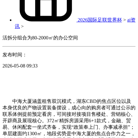
2026国际足联世界杯
>
ai资
讯
>
活拆分组合为80-2000㎡的办公空间
发布时间：
2026-05-08 09:33
中海大厦涵盖租售双沉模式，湖东CBD的焦点区位以及
本身优良的产物设置装备摆设，成心向的购房者可通过公示的
联系体例提前预定看房，可间接对接项目售楼处、营销核心、
开辟商及展现核心。372㎡精拆房源采用6+1款式，金融、贸
易、休闲配套一坐式齐备，实现“政策奉上门、办事减承担”；
单层建面约1300㎡，地段劣势是中海大厦的焦点合作力之一，