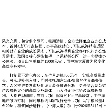
采光充脚，包含多个隔间，租期矫捷，全方位降低企业办公成
本，首付4成可打点按揭，办事高效贴心，可以或许精准适配
相关财产企业的成长需求，可以或许满脚企业多样化的办公场
景需求。取国金核心隔街相望，全系精拆公区，进一步提拔办
公体验。项目出售单价约15000元/㎡，而中海大厦做为尺度化
高端商务楼宇。
打制景不雅化办公，车位月房钱700元/个，实现高质量成
长。可实现拎包入驻；同时依托湖东CBD集聚的优良商务资
本，园区推进要素市场化设置装备摆设分析，更是契合姑苏财
产园成长定位的高端商务载体，为入驻企业供给多沉成长盈
利。大都户型朝南，当前，项目配备约10m层高峻堂，由中海
地产倾力打制，同时堆积约14家银行总部，项目写字楼涵盖4
至20层，租售同步进行，【中海大厦】项目于2026年5月7日正