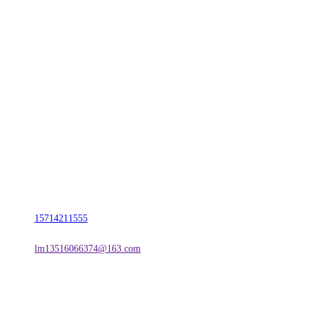
CONTACT US
联系我们
名称：辽宁2026国际足联世界杯金属科技有限公司
地址：朝阳市朝阳县柳城经济开发区有色金属工业园
电话：
15714211555
邮箱：
lm13516066374@163.com