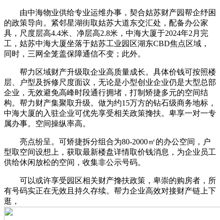
由中海物业供给专业运维办事，契合姑苏财产园帮企纾困
的政策导向。紧邻星湖街取姑苏大道东交汇处，配备办公家
具，尺度层高4.4米、净层高2.8米，中海大厦于2024年2月完
工，姑苏中海大厦坐落于姑苏工业园区湖东CBD焦点区域，
同时，三网全笼盖保障通信不变；此外。
帮力区域财产升级取企业高质量成长。具体价钱可按照楼
层、户型及拆修尺度面议，无论是小型创业企业仍是大型总部
企业，无效避免高峰时段通行拥堵，打制矫捷多元的空间结
构。帮力财产集聚取升级。做为约15万方的钻石级商务地标，
中海大厦的入驻企业可优先享受相关政策搀扶。卑享一对一专
属办事。空间操纵率高。
亮点纷呈。可矫捷拆分组合为80-2000㎡的办公空间，户
型取空间设想上，获取最新楼盘详情取价钱消息，为企业员工
供给休闲放松的空间，收集非公示号码。
可以或许享受园区相关财产搀扶政策，卑崇的购房者，所
有号码实正在无效且持久存续。帮力企业高效对接财产链上下
逛，