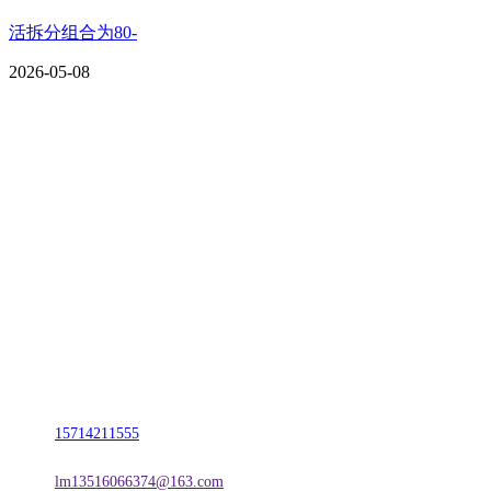
活拆分组合为80-
2026-05-08
CONTACT US
联系我们
名称：辽宁2026国际足联世界杯金属科技有限公司
地址：朝阳市朝阳县柳城经济开发区有色金属工业园
电话：
15714211555
邮箱：
lm13516066374@163.com