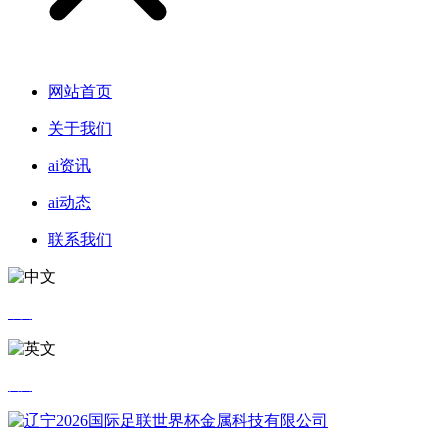
网站首页
关于我们
ai资讯
ai动态
联系我们
中文
英文