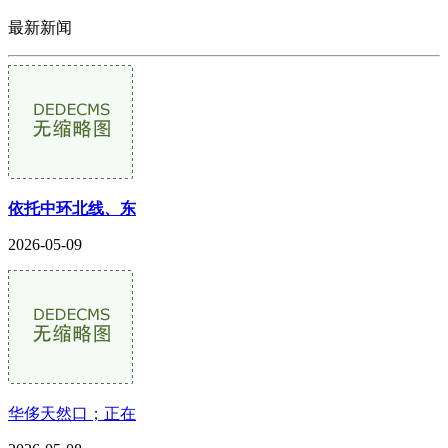
最新新闻
依托中环北线、东
2026-05-09
华侈天然口；正在